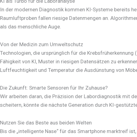
KI als Turbo für die Laboranalyse
In der modernen Diagnostik kommen KI-Systeme bereits heu
Raumluftproben fallen riesige Datenmengen an. Algorithmen 
als das menschliche Auge.
Von der Medizin zum Umweltschutz
Technologien, die ursprünglich für die Krebsfrüherkennun
Fähigkeit von KI, Muster in riesigen Datensätzen zu erkenn
Luftfeuchtigkeit und Temperatur die Ausdünstung von Möbe
Die Zukunft: Smarte Sensoren für Ihr Zuhause?
Wir arbeiten daran, die Präzision der Labordiagnostik mit 
scheitern, könnte die nächste Generation durch KI-gestützte
Nutzen Sie das Beste aus beiden Welten
Bis die „intelligente Nase“ für das Smartphone marktreif ist