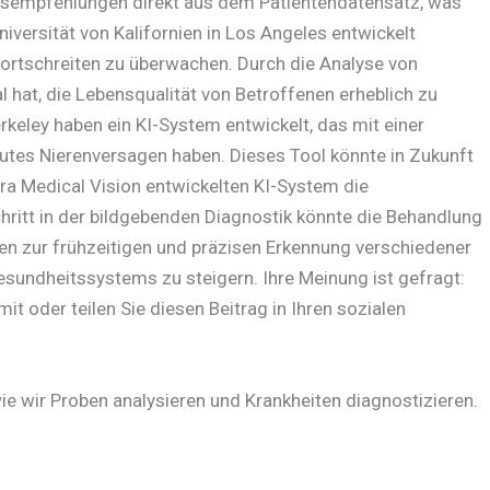
ngsempfehlungen direkt aus dem Patientendatensatz, was
iversität von Kalifornien in Los Angeles entwickelt
Fortschreiten zu überwachen. Durch die Analyse von
 hat, die Lebensqualität von Betroffenen erheblich zu
rkeley haben ein KI-System entwickelt, das mit einer
akutes Nierenversagen haben. Dieses Tool könnte in Zukunft
bra Medical Vision entwickelten KI-System die
hritt in der bildgebenden Diagnostik könnte die Behandlung
üren zur frühzeitigen und präzisen Erkennung verschiedener
esundheitssystems zu steigern. Ihre Meinung ist gefragt:
t oder teilen Sie diesen Beitrag in Ihren sozialen
, wie wir Proben analysieren und Krankheiten diagnostizieren.