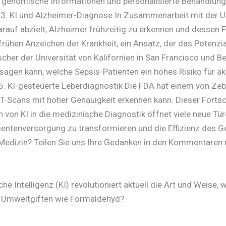
auf genomische Informationen und personalisierte Behandlu
. 3. KI und Alzheimer-Diagnose In Zusammenarbeit mit der Un
arauf abzielt, Alzheimer frühzeitig zu erkennen und dessen 
ühen Anzeichen der Krankheit, ein Ansatz, der das Potenzial
her der Universität von Kalifornien in San Francisco und Be
ersagen kann, welche Sepsis-Patienten ein hohes Risiko für 
. 5. KI-gesteuerte Leberdiagnostik Die FDA hat einem von Ze
CT-Scans mit hoher Genauigkeit erkennen kann. Dieser Fortsc
on von KI in die medizinische Diagnostik öffnet viele neue T
tientenversorgung zu transformieren und die Effizienz des G
 Medizin? Teilen Sie uns Ihre Gedanken in den Kommentaren mi
iche Intelligenz (KI) revolutioniert aktuell die Art und Weise
on Umweltgiften wie Formaldehyd?