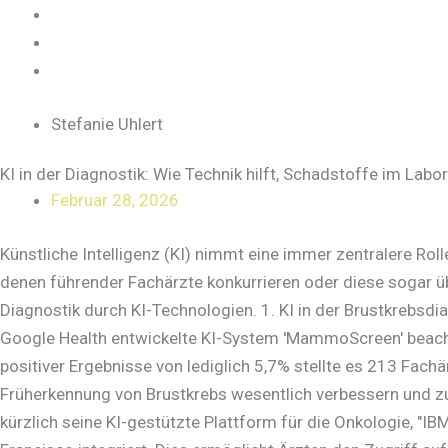
Zum
Inhalt
springen
Stefanie Uhlert
KI in der Diagnostik: Wie Technik hilft, Schadstoffe im Labo
Februar 28, 2026
Künstliche Intelligenz (KI) nimmt eine immer zentralere Roll
denen führender Fachärzte konkurrieren oder diese sogar üb
Diagnostik durch KI-Technologien. 1. KI in der Brustkrebsdi
Google Health entwickelte KI-System 'MammoScreen' beachtl
positiver Ergebnisse von lediglich 5,7% stellte es 213 Fachä
Früherkennung von Brustkrebs wesentlich verbessern und zu
kürzlich seine KI-gestützte Plattform für die Onkologie, "