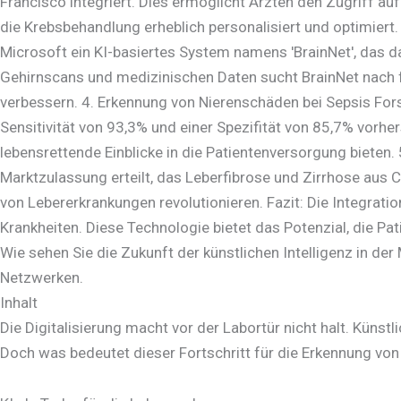
Francisco integriert. Dies ermöglicht Ärzten den Zugriff 
die Krebsbehandlung erheblich personalisiert und optimiert
Microsoft ein KI-basiertes System namens 'BrainNet', das d
Gehirnscans und medizinischen Daten sucht BrainNet nach fr
verbessern. 4. Erkennung von Nierenschäden bei Sepsis Forsc
Sensitivität von 93,3% und einer Spezifität von 85,7% vorh
lebensrettende Einblicke in die Patientenversorgung bieten
Marktzulassung erteilt, das Leberfibrose und Zirrhose aus 
von Lebererkrankungen revolutionieren. Fazit: Die Integrati
Krankheiten. Diese Technologie bietet das Potenzial, die Pa
Wie sehen Sie die Zukunft der künstlichen Intelligenz in der
Netzwerken.
Inhalt
Die Digitalisierung macht vor der Labortür nicht halt. Künstl
Doch was bedeutet dieser Fortschritt für die Erkennung v